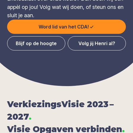
appèl op jou! Volg wat wij doen, of steun ons en
sluit je aan.
Word lid van het CDA!
Blijf op de hoogte
Volg jij Henri al?
Ver­kie­zings­Vi­sie
2023
–
2027
.
Visie Opga­ven ver­bin­den
.