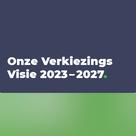
Onze Ver­kie­zings
Visie
2023
–
2027
.