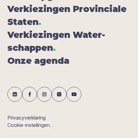
Ver­kie­zin­gen Pro­vin­ci­a­le
Sta­ten
.
Ver­kie­zin­gen Water­
schap­pen
.
Onze agen­da
Privacyverklaring
Cookie-instellingen.