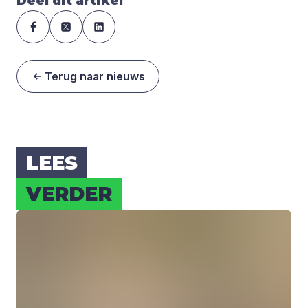
Deel dit artikel
Terug naar nieuws
LEES
VER­DER