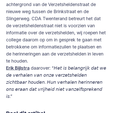
achtergrond van de Verzetsheldenstraat de
nieuwe weg tussen de Brinkstraat en de
Slingerweg. CDA Twenterand betreurt het dat
de verzetsheldenstraat niet is voorzien van
informatie over de verzetshelden, wij roepen het
college daarom op om in gesprek te gaan met
betrokkene om informatiezuilen te plaatsen en
de herinneringen aan de verzetshelden in leven
te houden.
Erik Bijlstra
daarover: “𝘏𝘦𝘵 𝘪𝘴 𝘣𝘦𝘭𝘢𝘯𝘨𝘳𝘪𝘫𝘬 𝘥𝘢𝘵 𝘸𝘦
𝘥𝘦 𝘷𝘦𝘳𝘩𝘢𝘭𝘦𝘯 𝘷𝘢𝘯 𝘰𝘯𝘻𝘦 𝘷𝘦𝘳𝘻𝘦𝘵𝘴𝘩𝘦𝘭𝘥𝘦𝘯
𝘻𝘪𝘤𝘩𝘵𝘣𝘢𝘢𝘳 𝘩𝘰𝘶𝘥𝘦𝘯. 𝘏𝘶𝘯 𝘷𝘦𝘳𝘩𝘢𝘭𝘦𝘯 𝘩𝘦𝘳𝘪𝘯𝘯𝘦𝘳𝘦𝘯
𝘰𝘯𝘴 𝘦𝘳𝘢𝘢𝘯 𝘥𝘢𝘵 𝘷𝘳𝘪𝘫𝘩𝘦𝘪𝘥 𝘯𝘪𝘦𝘵 𝘷𝘢𝘯𝘻𝘦𝘭𝘧𝘴𝘱𝘳𝘦𝘬𝘦𝘯𝘥
𝘪𝘴.”