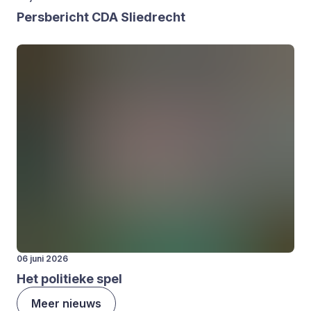
Pers­be­richt
CDA
Sliedrecht
06 juni 2026
Het poli­tie­ke spel
Meer nieuws