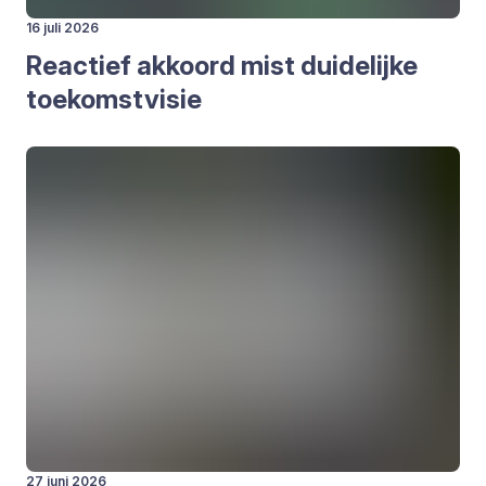
16 juli 2026
Reac­tief akkoord mist dui­de­lij­ke
toe­komst­vi­sie
27 juni 2026