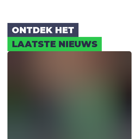
ONT­DEK HET
LAAT­STE NIEUWS