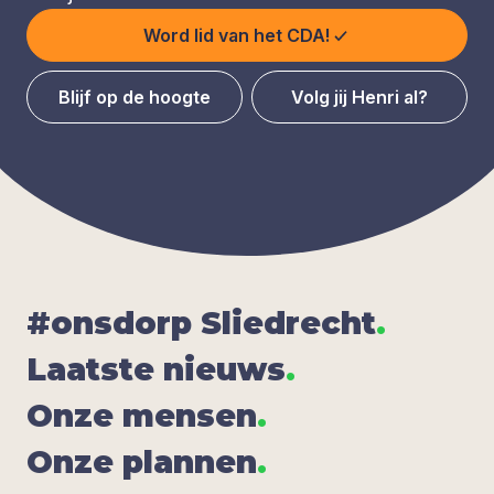
Word lid van het CDA!
Blijf op de hoogte
Volg jij Henri al?
#ons­dorp Sliedrecht
.
Laat­ste nieuws
.
Onze men­sen
.
Onze plan­nen
.