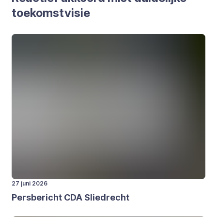
toe­komst­vi­sie
27 juni 2026
Pers­be­richt
CDA
Sliedrecht