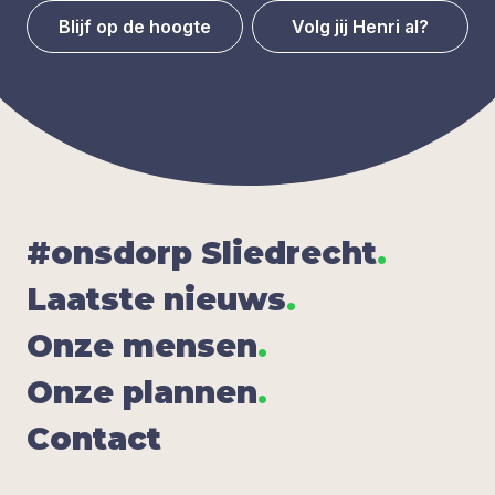
Blijf op de hoogte
Volg jij Henri al?
#ons­dorp Sliedrecht
.
Laat­ste nieuws
.
Onze men­sen
.
Onze plan­nen
.
Con­tact