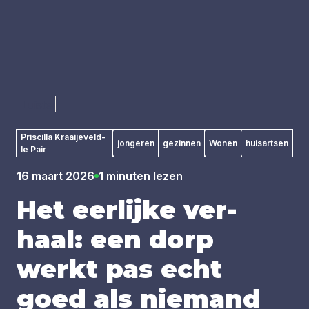
Luister
Priscilla Kraaijeveld-
jongeren
gezinnen
Wonen
huisartsen
le Pair
16 maart 2026
1 minuten lezen
Het eer­lij­ke ver­
haal: een dorp
werkt pas echt
goed als nie­mand