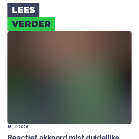
LEES
VER­DER
16 juli 2026
Reac­tief akkoord mist dui­de­lij­ke