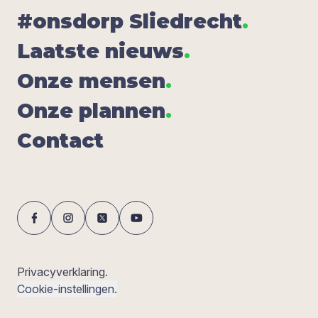
#ons­dorp Sliedrecht
.
Laat­ste nieuws
.
Onze men­sen
.
Onze plan­nen
.
Con­tact
Privacyverklaring.
Cookie-instellingen.