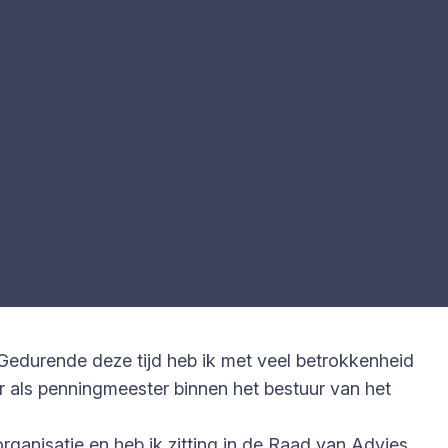
. Gedurende deze tijd heb ik met veel betrokkenheid
er als penningmeester binnen het bestuur van het
organisatie en heb ik zitting in de Raad van Advies