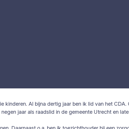
 kinderen. Al bijna dertig jaar ben ik lid van het CDA
negen jaar als raadslid in de gemeente Utrecht en lat
gen. Daarnaast o.a. ben ik toezichthouder bij een zorg