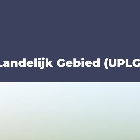
n­de­lijk Gebied (
UPL