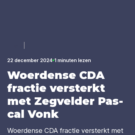
Luister
22 december 2024
1 minuten lezen
Woer­den­se
CDA
frac­tie ver­sterkt
met Zeg­vel­der Pas­
cal Vonk
Woerdense CDA fractie versterkt met