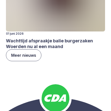
01 juni 2026
Wacht­tijd afspraak­je balie bur­ger­za­ken
Woer­den nu al een maand
Meer nieuws