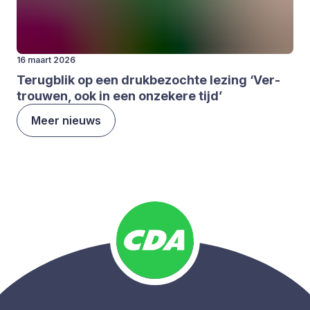
16 maart 2026
Terug­blik op een druk­be­zoch­te lezing
‘
Ver­
trou­wen, ook in een onze­ke­re tijd’
Meer nieuws