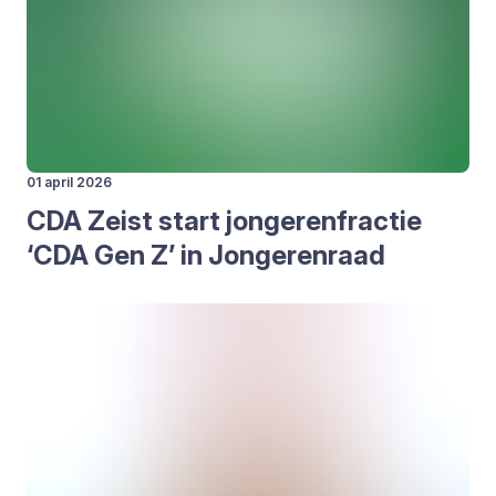
01 april 2026
CDA
Zeist start jon­ge­ren­frac­tie
‘
CDA
Gen Z’ in Jon­ge­ren­raad