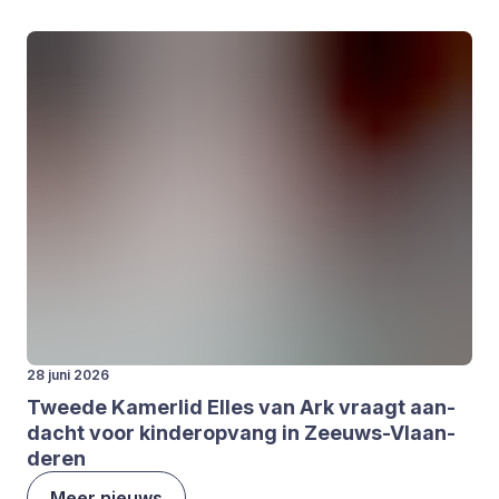
28 juni 2026
Twee­de Kamer­lid Elles van Ark vraagt aan­
dacht voor kin­der­op­vang in Zeeuws-Vlaan­
de­ren
Meer nieuws