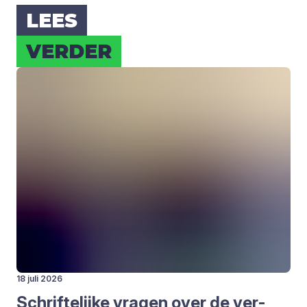
LEES
VER­DER
18 juli 2026
Schrif­te­lij­ke vra­gen over de ver­