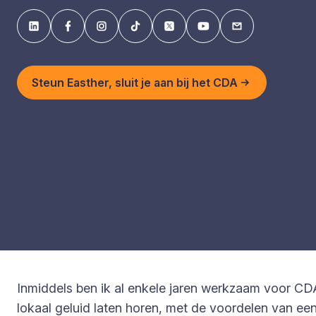
Steun Easther, sluit je aan bij het CDA
Inmiddels ben ik al enkele jaren werkzaam voor CDA
lokaal geluid laten horen, met de voordelen van ee