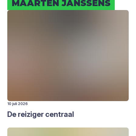
MAAR­TEN JANS­SENS
10 juli 2026
De rei­zi­ger cen­traal