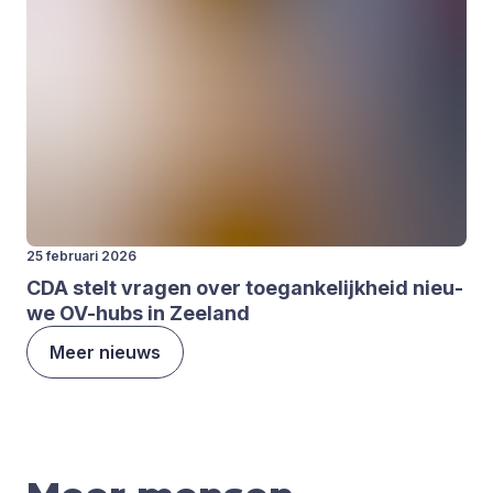
25 februari 2026
CDA
stelt vra­gen over toe­gan­ke­lijk­heid nieu­
we OV-hubs in Zee­land
Meer nieuws