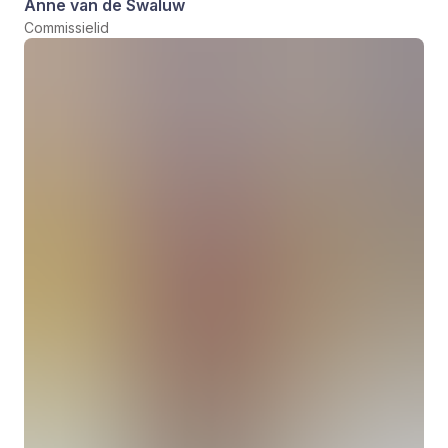
Anne van de Swaluw
Commissielid