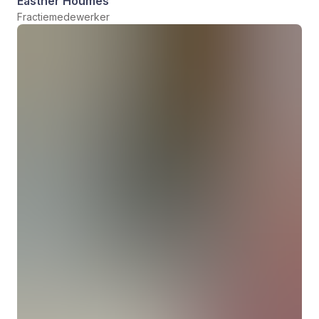
Easther Houmes
Fractiemedewerker