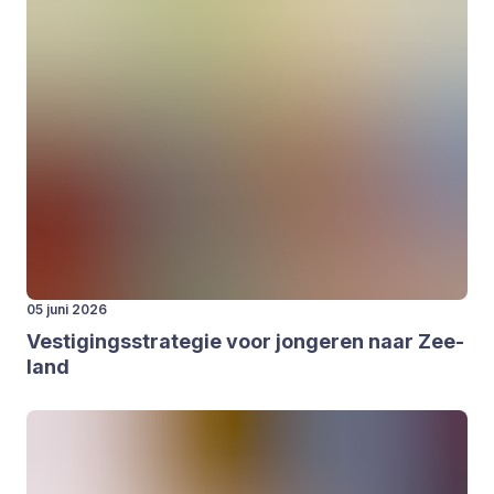
05 juni 2026
Ves­ti­gings­stra­te­gie voor jon­ge­ren naar Zee­
land