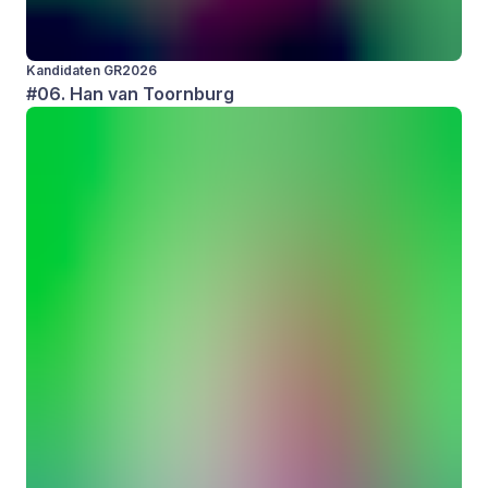
Kandidaten GR2026
#06. Han van Toornburg