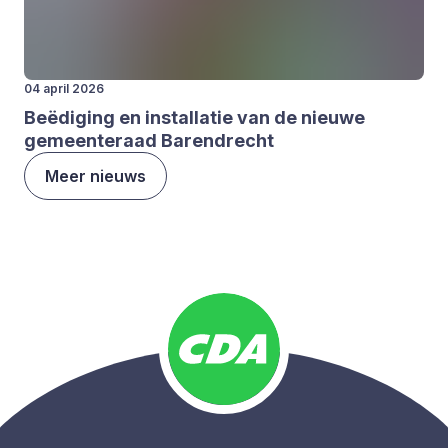
04 april 2026
Beë­di­ging en instal­la­tie van de nieu­we
gemeen­te­raad Barend­recht
Meer nieuws