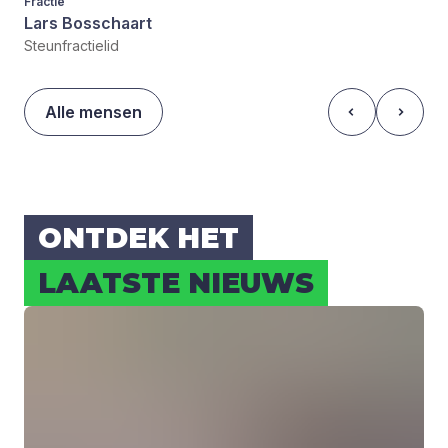
Fractie
Lars Bosschaart
Steunfractielid
Alle mensen
ONT­DEK HET
LAAT­STE NIEUWS