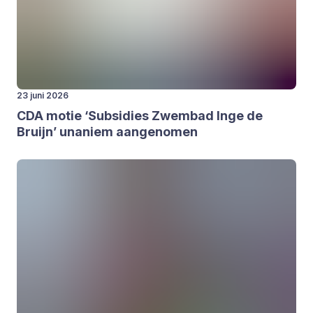
23 juni 2026
CDA
motie
‘
Sub­si­dies Zwem­bad Inge de
Bruijn’ una­niem aan­ge­no­men