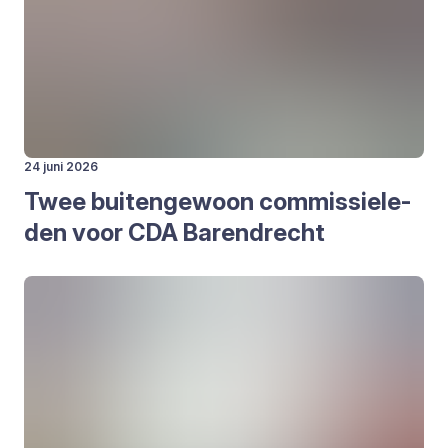
24 juni 2026
Twee bui­ten­ge­woon com­mis­sie­le­
den voor
CDA
Barend­recht