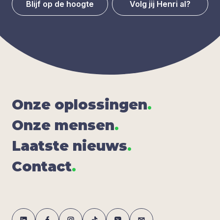
Blijf op de hoogte
Volg jij Henri al?
Onze oplos­sin­gen
.
Onze men­sen
.
Laat­ste nieuws
.
Con­tact
.