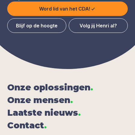
Word lid van het CDA!
Blijf op de hoogte
Volg jij Henri al?
Onze oplos­sin­gen
.
Onze men­sen
.
Laat­ste nieuws
.
Con­tact
.