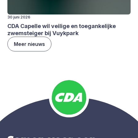
30 juni 2026
CDA
Capel­le wil vei­li­ge en toe­gan­ke­lij­ke
zwem­stei­ger bij Vuyk­park
Meer nieuws