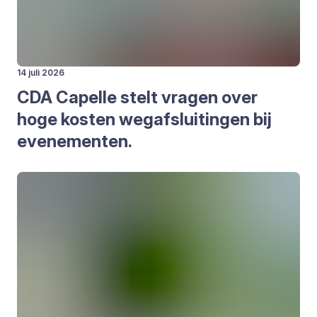
14 juli 2026
CDA
Capel­le stelt vra­gen over
hoge kos­ten weg­af­slui­tin­gen bij
eve­ne­men­ten.