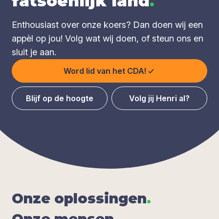
fatsoenlijk land
.
Enthousiast over onze koers? Dan doen wij een
appèl op jou! Volg wat wij doen, of steun ons en
sluit je aan.
Word lid van het CDA!
Blijf op de hoogte
Volg jij Henri al?
Onze oplos­sin­gen
.
Onze men­sen
.