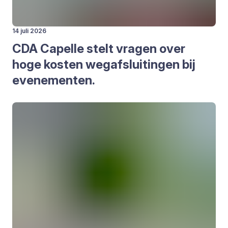
14 juli 2026
CDA
Capel­le stelt vra­gen over
hoge kos­ten weg­af­slui­tin­gen bij
eve­ne­men­ten.