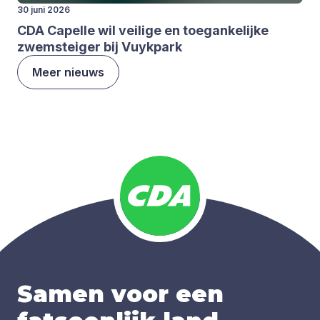
30 juni 2026
CDA
Capel­le wil vei­li­ge en toe­gan­ke­lij­ke
zwem­stei­ger bij Vuyk­park
Meer nieuws
Samen voor een