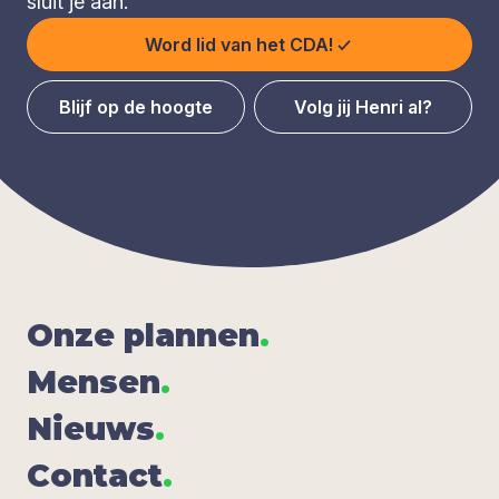
sluit je aan.
Word lid van het CDA!
Blijf op de hoogte
Volg jij Henri al?
Onze plan­nen
.
Men­sen
.
Nieuws
.
Con­tact
.