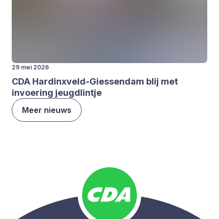
29 mei 2026
CDA
Har­dinx­veld-Gies­sen­dam blij met
invoe­ring jeugd­lint­je
Meer nieuws