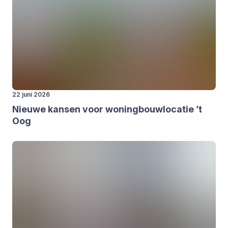
22 juni 2026
Nieu­we kan­sen voor woning­bouw­lo­ca­tie
’
t
Oog