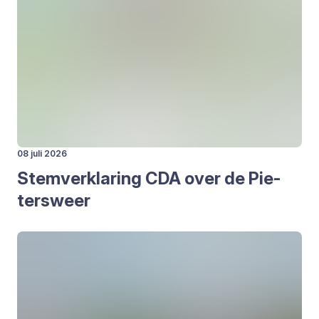
08 juli 2026
Stem­ver­kla­ring
CDA
over de Pie­
ters­weer