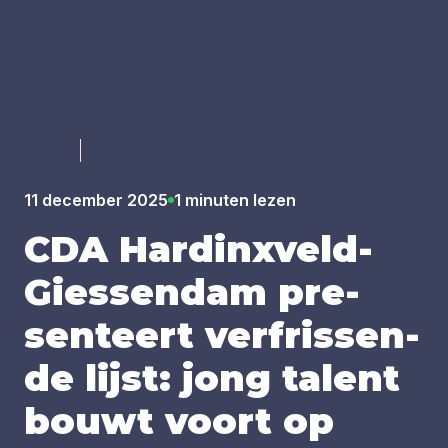
Luister
11 december 2025
1 minuten lezen
CDA
Har­dinx­veld-
Gies­sen­dam pre­
sen­teert ver­fris­sen­
de lijst: jong talent
bouwt voort op