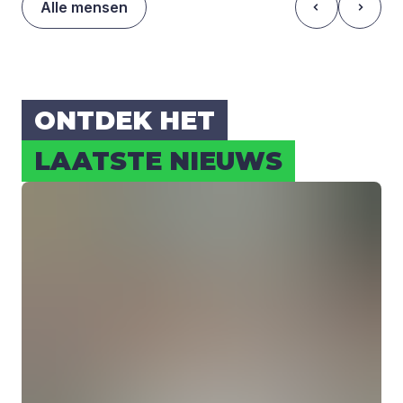
Alle mensen
ONT­DEK HET
LAAT­STE NIEUWS