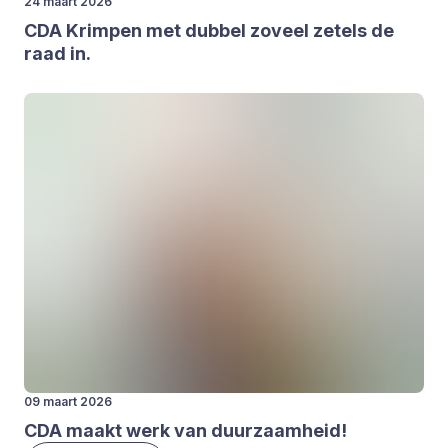
24 maart 2026
CDA
Krim­pen met dub­bel zoveel zetels de
raad in.
09 maart 2026
CDA
maakt werk van duur­zaam­heid!