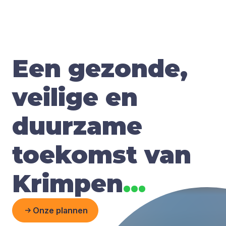
Een gezonde,
veilige en
duurzame
toekomst van
Krimpen
.
.
.
Onze plannen