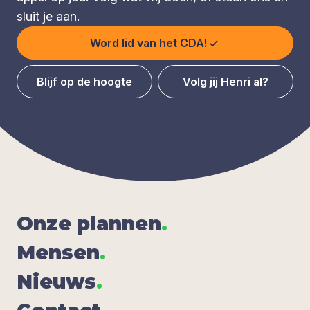
sluit je aan.
Word lid van het CDA!
Blijf op de hoogte
Volg jij Henri al?
Onze plan­nen
.
Men­sen
.
Nieuws
.