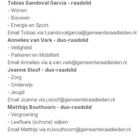
Tobias Sandoval Garcia - raadslid
- Wonen
- Bouwen
- Energie en Sport.
Email Tobias via
t.sandovalgarcia@gemeenteraadleiden.nl
Annelies van Vark - duo-raadslid
- Veiligheid
- Parkeren en Mobiliteit
Email Annelies via
a.van.vark@gemeenteraadleiden.nl
Joanne Sloof - duo-raadslid
- Zorg
- Onderwijs
- Jeugd
Email Joanne via
j.sloof@gemeenteraadleiden.nl
Matthijs Bouthoorn - duo-raadslid
- Vergroening
- Leefbare (schone) wijken
Email Matthijs via
m.bouthoorn@gemeenteraadleiden.nl