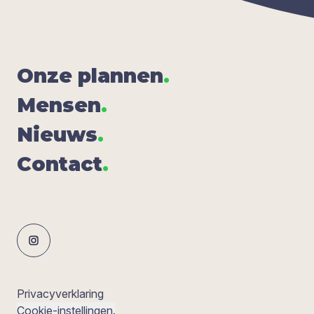
Onze plan­nen
.
Men­sen
.
Nieuws
.
Con­tact
.
Privacyverklaring
Cookie-instellingen.