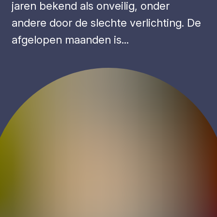
jaren bekend als onveilig, onder
andere door de slechte verlichting. De
afgelopen maanden is...