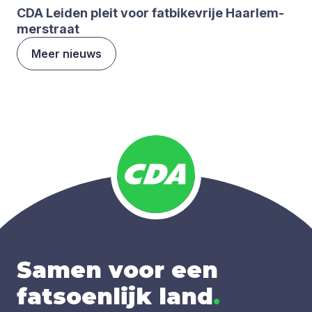
CDA
Lei­den pleit voor fat­bi­ke­vrije Haar­lem­
mer­straat
Meer nieuws
Samen voor een
fatsoenlijk land
.