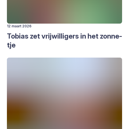
12 maart 2026
Tobi­as zet vrij­wil­li­gers in het zon­ne­
tje