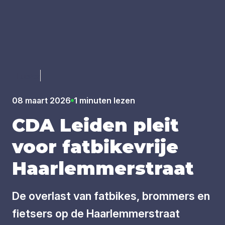
Luister
08 maart 2026
1 minuten lezen
CDA
Lei­den pleit
voor fat­bi­ke­vrije
Haar­lem­mer­straat
De overlast van fatbikes, brommers en
fietsers op de Haarlemmerstraat