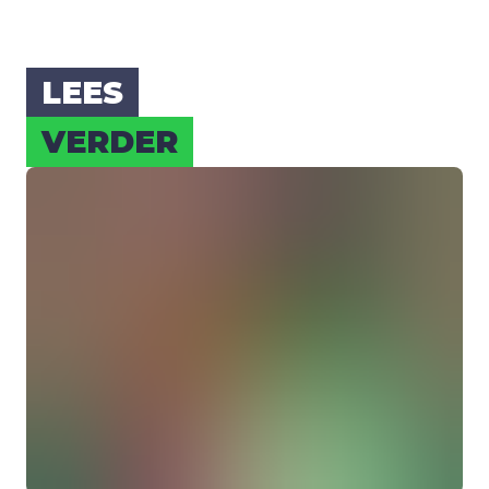
LEES
VER­DER