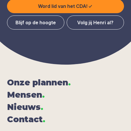
Word lid van het CDA!
Blijf op de hoogte
Volg jij Henri al?
Onze plan­nen
.
Men­sen
.
Nieuws
.
Con­tact
.