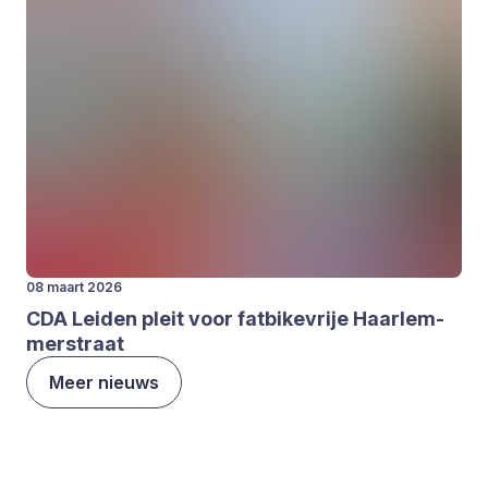
08 maart 2026
CDA
Lei­den pleit voor fat­bi­ke­vrije Haar­lem­
mer­straat
Meer nieuws