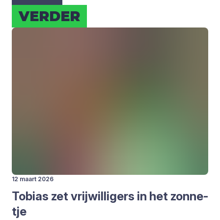
VER­DER
12 maart 2026
Tobi­as zet vrij­wil­li­gers in het zon­ne­
tje