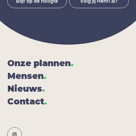
Blijf op de hoogte
Volg jij Henri al?
Onze plan­nen
.
Men­sen
.
Nieuws
.
Con­tact
.