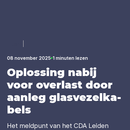
Luister
08 november 2025
1 minuten lezen
Oplos­sing nabij
voor over­last door
aan­leg glas­ve­zel­ka­
bels
Het meldpunt van het CDA Leiden