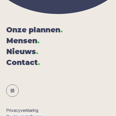
Onze plan­nen
.
Men­sen
.
Nieuws
.
Con­tact
.
Privacyverklaring