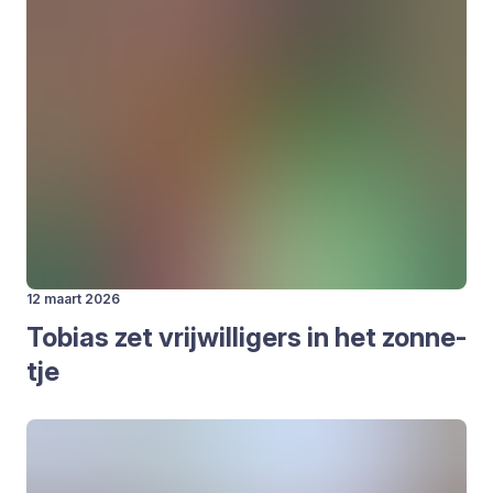
12 maart 2026
Tobi­as zet vrij­wil­li­gers in het zon­ne­
tje