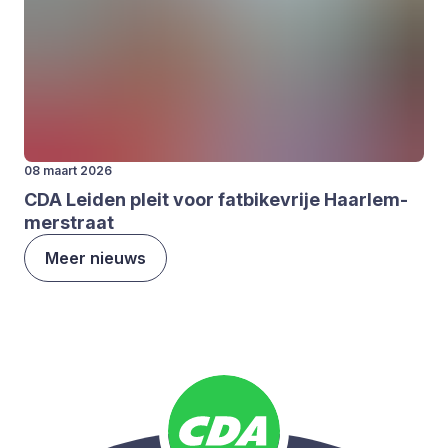
08 maart 2026
CDA
Lei­den pleit voor fat­bi­ke­vrije Haar­lem­
mer­straat
Meer nieuws