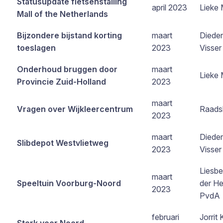
Statusupdate fietsenstalling
april 2023
Lieke 
Mall of the Netherlands
Bijzondere bijstand korting
maart
Dieder
toeslagen
2023
Visser
Onderhoud bruggen door
maart
Lieke 
Provincie Zuid-Holland
2023
maart
Vragen over Wijkleercentrum
Raads
2023
maart
Dieder
Slibdepot Westvlietweg
2023
Visser
Liesbe
maart
Speeltuin Voorburg-Noord
der He
2023
PvdA
februari
Jorrit 