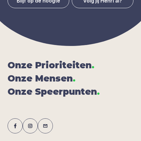
Blijf op de hoogte
Volg jij Henri al?
Onze Pri­o­ri­tei­ten
.
Onze Men­sen
.
Onze Speer­pun­ten
.