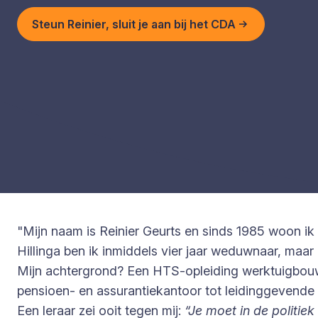
Steun Reinier, sluit je aan bij het CDA
"Mijn naam is Reinier Geurts en sinds 1985 woon i
Hillinga ben ik inmiddels vier jaar weduwnaar, ma
Mijn achtergrond? Een HTS-opleiding werktuigbouwk
pensioen- en assurantiekantoor tot leidinggevende fu
Een leraar zei ooit tegen mij:
“Je moet in de politiek