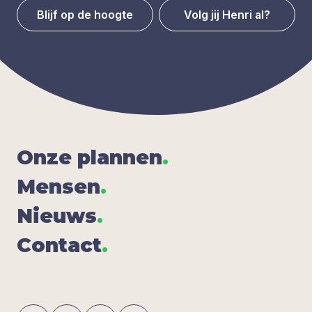
Blijf op de hoogte
Volg jij Henri al?
Onze plan­nen
.
Men­sen
.
Nieuws
.
Con­tact
.