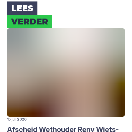
LEES
VER­DER
15 juli 2026
Afscheid Wet­hou­der Reny Wiets­