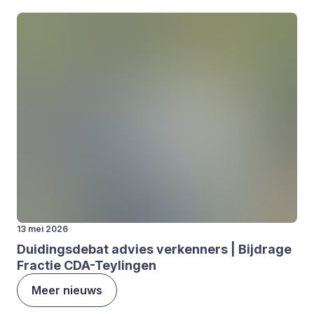
13 mei 2026
Dui­dings­de­bat advies ver­ken­ners | Bij­dra­ge
Frac­tie CDA-Tey­lin­gen
Meer nieuws