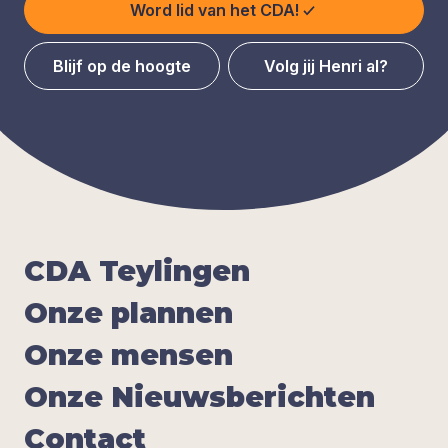
Word lid van het CDA!
Blijf op de hoogte
Volg jij Henri al?
CDA
Tey­lin­gen
Onze plan­nen
Onze men­sen
Onze Nieuws­be­rich­ten
Con­tact