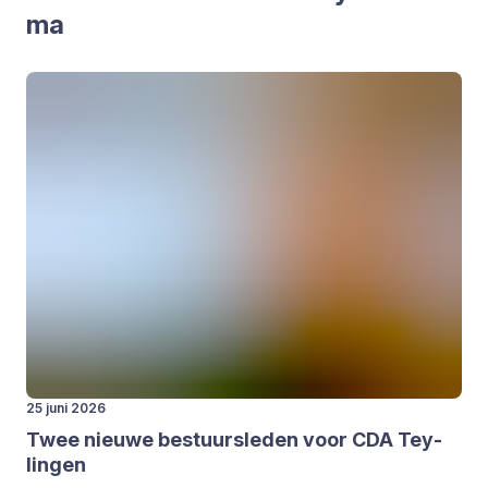
ma
25 juni 2026
Twee nieu­we bestuurs­le­den voor
CDA
Tey­
lin­gen