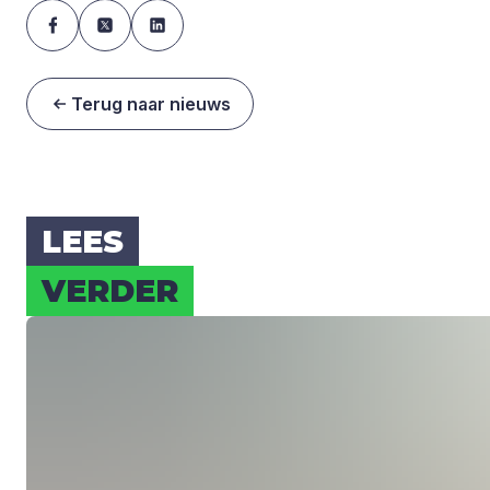
Terug naar nieuws
LEES
VER­DER