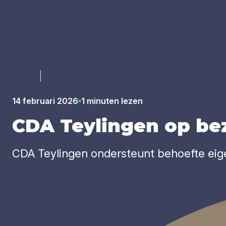
Luister
14 februari 2026
1 minuten lezen
CDA
Tey­lin­gen op be
CDA Teylingen ondersteunt behoefte ei