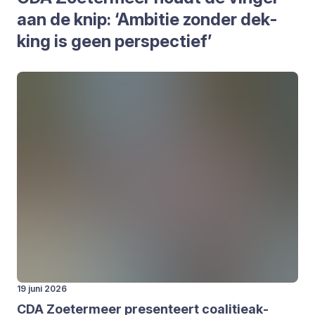
aan de knip:
‘
Ambi­tie zon­der dek­
king is geen per­spec­tief’
19 juni 2026
CDA
Zoe­ter­meer pre­sen­teert coa­li­tie­ak­