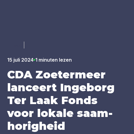
Luister
15 juli 2024
1 minuten lezen
CDA
Zoe­ter­meer
lan­ceert Inge­borg
Ter Laak Fonds
voor loka­le saam­
ho­rig­heid