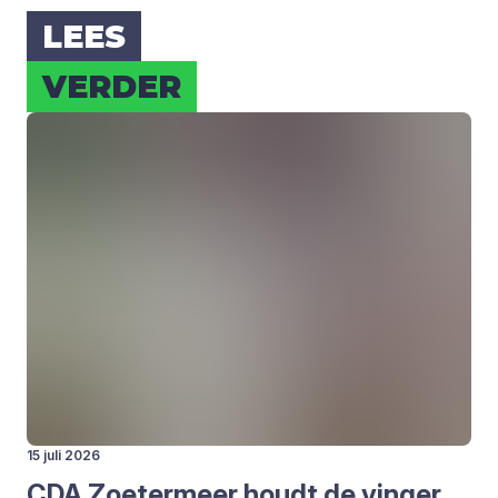
LEES
VER­DER
15 juli 2026
CDA
Zoe­ter­meer houdt de vin­ger