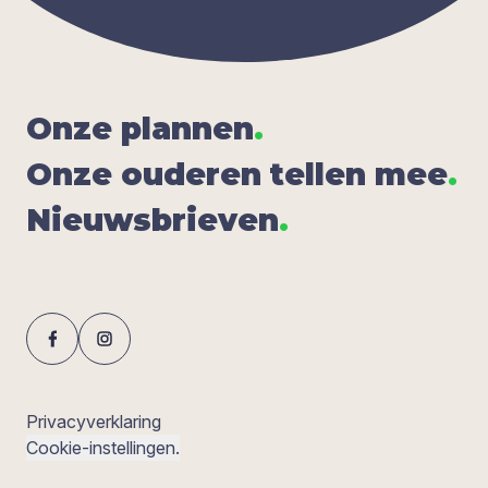
Onze plan­nen
.
Onze oude­ren tel­len mee
.
Nieuws­brie­ven
.
Privacyverklaring
Cookie-instellingen.