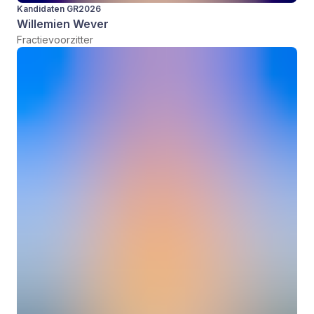
Kandidaten GR2026
Willemien Wever
Fractievoorzitter