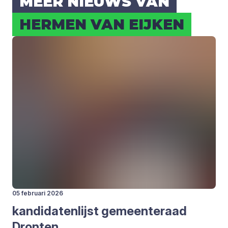
MEER NIEUWS VAN
HER­MEN VAN EIJ­KEN
05 februari 2026
kan­di­da­ten­lijst gemeen­te­raad
Dron­ten