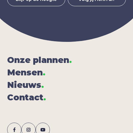
Onze plan­nen
.
Men­sen
.
Nieuws
.
Con­tact
.