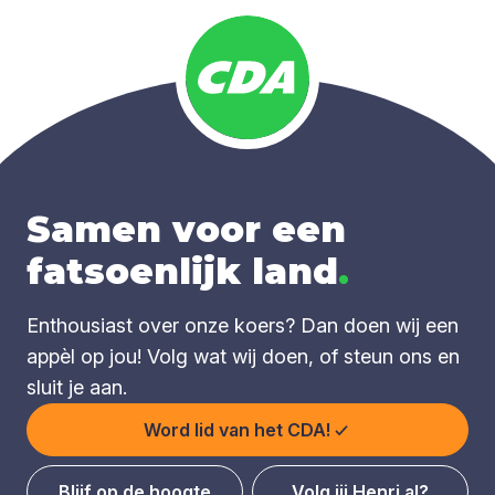
Samen voor een
fatsoenlijk land
.
Enthousiast over onze koers? Dan doen wij een
appèl op jou! Volg wat wij doen, of steun ons en
sluit je aan.
Word lid van het CDA!
Blijf op de hoogte
Volg jij Henri al?