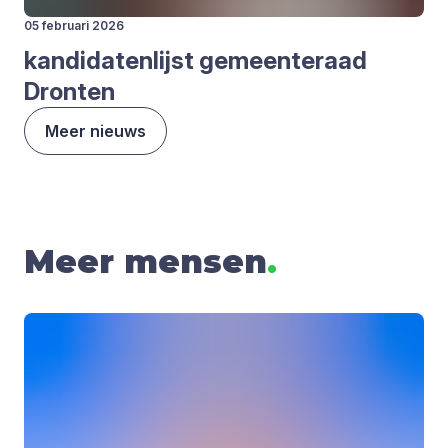
05 februari 2026
kan­di­da­ten­lijst gemeen­te­raad
Dron­ten
Meer nieuws
Meer mensen
.