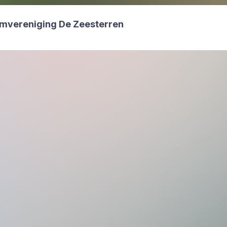
m­ver­e­ni­ging De Zee­ster­ren