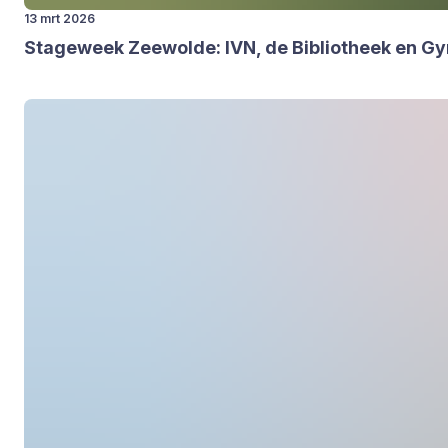
13 mrt 2026
Sta­ge­week Zee­wol­de:
IVN
, de Bibli­o­theek en Gy