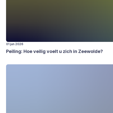
01 jun 2026
Pei­ling: Hoe vei­lig voelt u zich in Zee­wol­de?