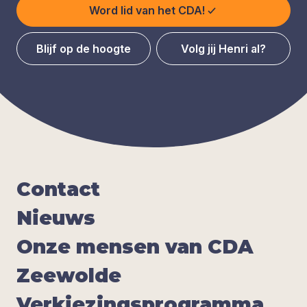
Word lid van het CDA!
Blijf op de hoogte
Volg jij Henri al?
Con­tact
Nieuws
Onze men­sen van
CDA
Zee­wol­de
Ver­kie­zings­pro­gram­ma