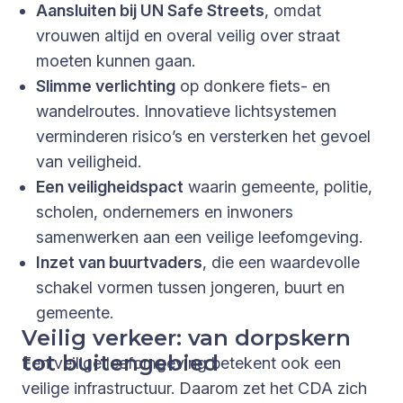
Aansluiten bij UN Safe Streets
, omdat
vrouwen altijd en overal veilig over straat
moeten kunnen gaan.
Slimme verlichting
op donkere fiets- en
wandelroutes. Innovatieve lichtsystemen
verminderen risico’s en versterken het gevoel
van veiligheid.
Een veiligheidspact
waarin gemeente, politie,
scholen, ondernemers en inwoners
samenwerken aan een veilige leefomgeving.
Inzet van buurtvaders
, die een waardevolle
schakel vormen tussen jongeren, buurt en
gemeente.
Veilig verkeer: van dorpskern
tot buitengebied
Een veilige leefomgeving betekent ook een
veilige infrastructuur. Daarom zet het CDA zich