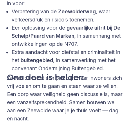
in voor:
Verbetering van de
Zeewolderweg
, waar
verkeersdruk en risico’s toenemen.
Een oplossing voor de
gevaarlijke uitrit bij De
Schelp/Paard van Marken
, in samenhang met
ontwikkelingen op de N707.
Extra aandacht voor diefstal en criminaliteit in
het
buitengebied
, in samenwerking met het
convenant Ondermijning Buitengebied.
Ons doel is helder:
Zeewolde moet een plek zijn waar inwoners zich
vrij voelen om te gaan en staan waar ze willen.
Een dorp waar veiligheid geen discussie is, maar
een vanzelfsprekendheid. Samen bouwen we
aan een Zeewolde waar je je thuis voelt — dag
en nacht.