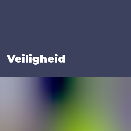
Vei­lig­heid