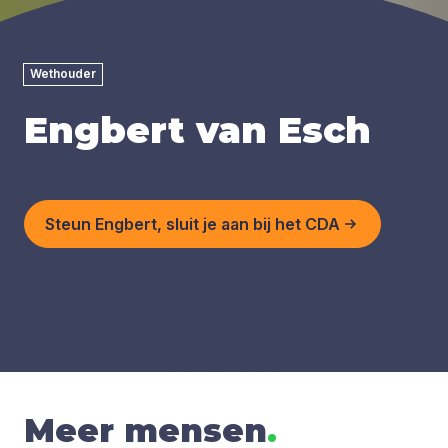
Wethouder
Engbert van Esch
Steun Engbert, sluit je aan bij het CDA
Meer mensen
.