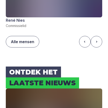
René Nies
Commissielid
Alle mensen
ONT­DEK HET
LAAT­STE NIEUWS