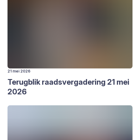
21 mei 2026
Terug­blik raads­ver­ga­de­ring
21
mei
2026