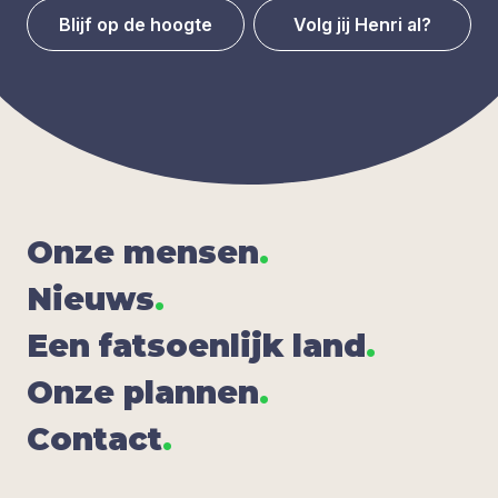
Blijf op de hoogte
Volg jij Henri al?
Onze men­sen
.
Nieuws
.
Een fat­soen­lijk land
.
Onze plan­nen
.
Con­tact
.