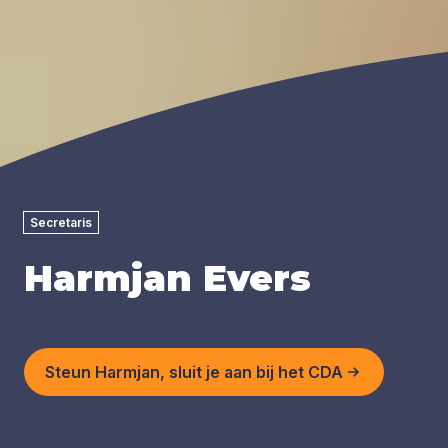
Secretaris
Harmjan Evers
Steun Harmjan, sluit je aan bij het CDA