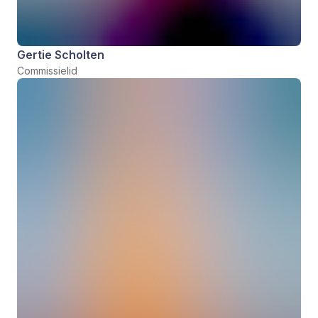
Gertie Scholten
Commissielid