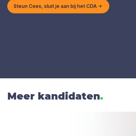
Steun Cees, sluit je aan bij het CDA
Meer kandidaten
.