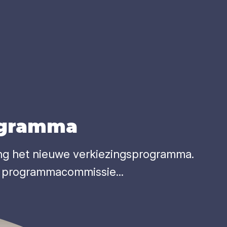
o­gram­ma
ng het nieuwe verkiezingsprogramma.
e programmacommissie...