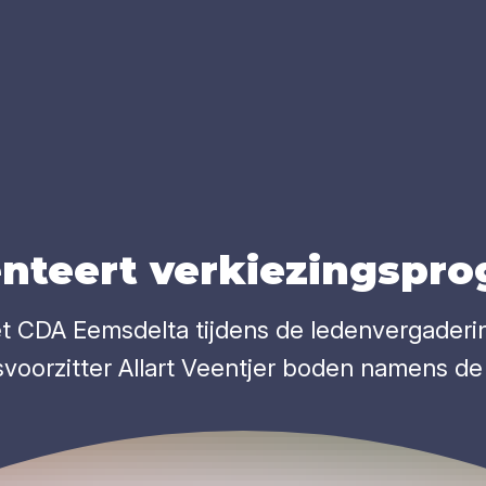
n­teert ver­kie­zings­pr
 CDA Eemsdelta tijdens de ledenvergaderi
rsvoorzitter Allart Veentjer boden namens d