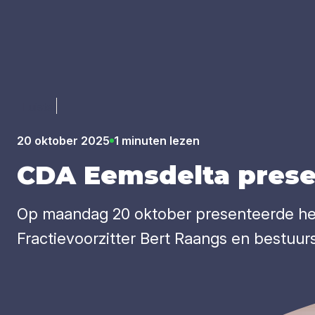
Luister
20 oktober 2025
1 minuten lezen
CDA
Eems­del­ta pre­se
Op maandag 20 oktober presenteerde het
Fractievoorzitter Bert Raangs en bestuu