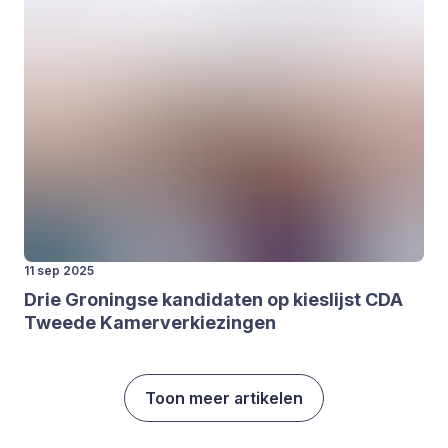
11 sep 2025
Drie Gro­ning­se kan­di­da­ten op kies­lijst
CDA
Twee­de Kamer­ver­kie­zin­gen
Toon meer artikelen