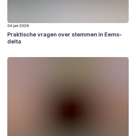
04 jan 2026
Prak­ti­sche vra­gen over stem­men in Eems­
del­ta