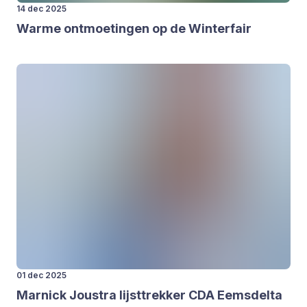
14 dec 2025
War­me ont­moe­tin­gen op de Win­ter­fair
01 dec 2025
Mar­nick Jous­tra lijst­trek­ker
CDA
Eems­del­ta