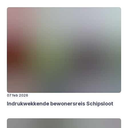
07 feb 2026
Indruk­wek­ken­de bewo­ners­reis Schip­sloot