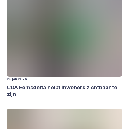
25 jan 2026
CDA
Eems­del­ta helpt inwo­ners zicht­baar te
zijn