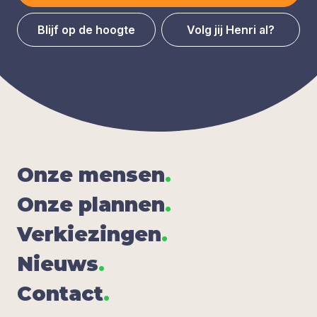
Blijf op de hoogte
Volg jij Henri al?
Onze men­sen
.
Onze plan­nen
.
Ver­kie­zin­gen
.
Nieuws
.
Con­tact
.