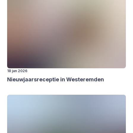
18 jan 2026
Nieuw­jaars­re­cep­tie in Wes­terem­den