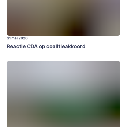
31 mei 2026
Reac­tie
CDA
op coa­li­tie­ak­koord