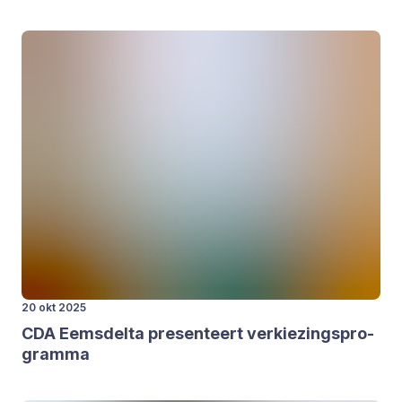
20 okt 2025
CDA
Eems­del­ta pre­sen­teert ver­kie­zings­pro­
gram­ma