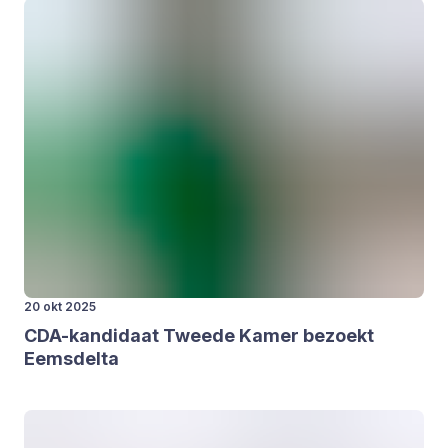
20 okt 2025
CDA-kan­di­daat Twee­de Kamer bezoekt
Eems­del­ta