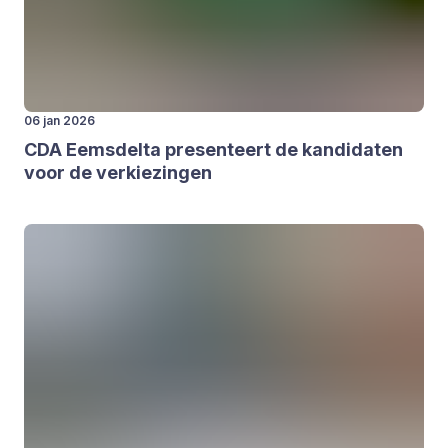
06 jan 2026
CDA
Eems­del­ta pre­sen­teert de kan­di­da­ten
voor de ver­kie­zin­gen