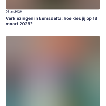
01 jan 2026
Ver­kie­zin­gen in Eems­del­ta: hoe kies jij op
18
maart
2026
?