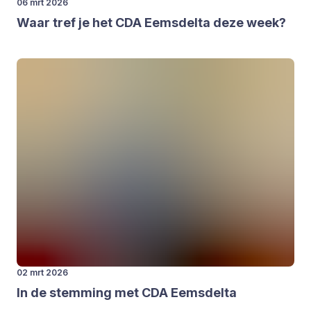
06 mrt 2026
Waar tref je het
CDA
Eems­del­ta deze week?
02 mrt 2026
In de stem­ming met
CDA
Eems­del­ta