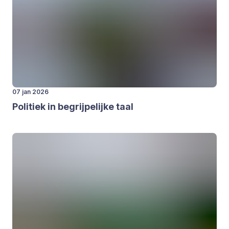
07 jan 2026
Poli­tiek in begrij­pe­lij­ke taal