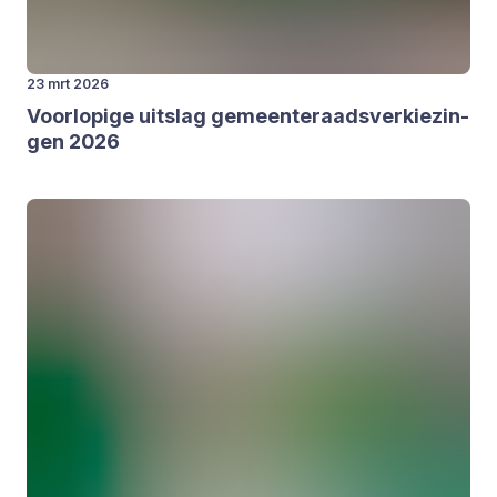
23 mrt 2026
Voor­lo­pi­ge uit­slag gemeen­te­raads­ver­kie­zin­
gen
2026