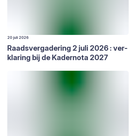
20 juli 2026
Raads­ver­ga­de­ring
2
juli
2026
: ver­
kla­ring bij de Kader­no­ta
2027