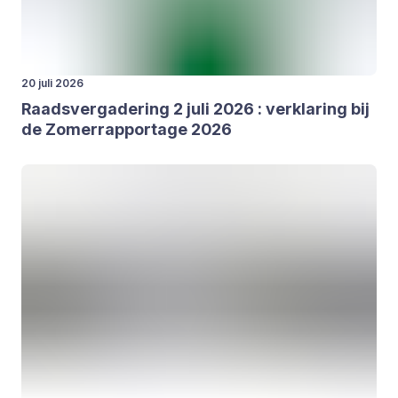
20 juli 2026
Raads­ver­ga­de­ring
2
juli
2026
: ver­kla­ring bij
de Zomer­rap­por­ta­ge
2026