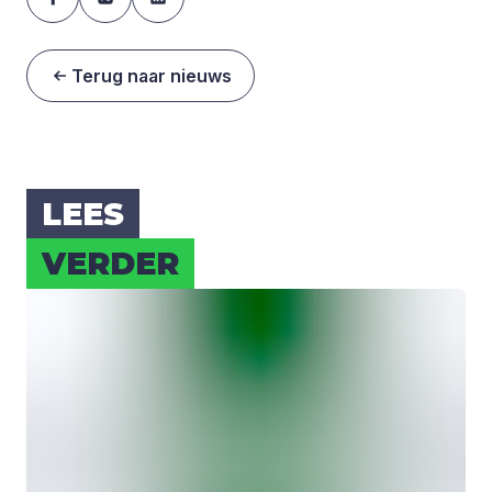
Terug naar nieuws
LEES
VER­DER