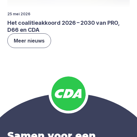
25 mei 2026
Het coa­li­tie­ak­koord
2026
–
2030
van
PRO
,
D
66
en
CDA
Meer nieuws
Samen voor een