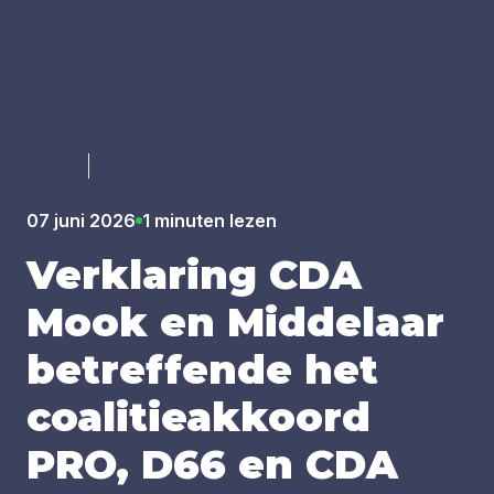
Luister
07 juni 2026
1 minuten lezen
Ver­kla­ring
CDA
Mook en Mid­de­laar
betref­fen­de het
coa­li­tie­ak­koord
PRO
,
D
66
en
CDA