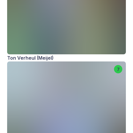
Ton Verheul (Meijel)
7