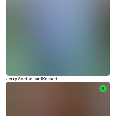
Jerry Snetselaar (Kessel)
8