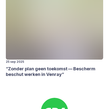
25 sep 2025
“
Zon­der plan geen toe­komst — Bescherm
beschut wer­ken in Ven­ray”