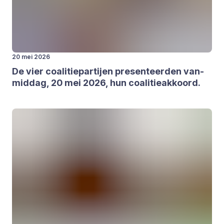
20 mei 2026
De vier coa­li­tie­par­tij­en pre­sen­teer­den van­
mid­dag,
20
mei
2026
, hun coa­li­tie­ak­koord.