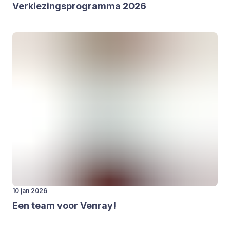
Ver­kie­zings­pro­gram­ma
2026
10 jan 2026
Een team voor Ven­ray!