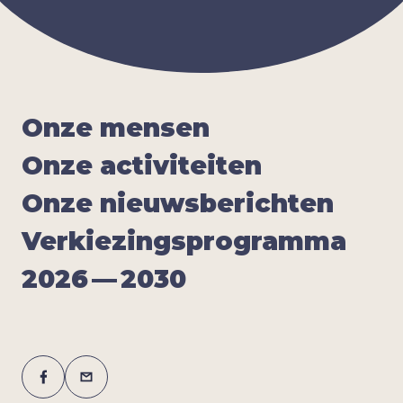
Onze men­sen
Onze acti­vi­tei­ten
Onze nieuws­be­rich­ten
Ver­kie­zings­pro­gram­ma
2026
—
2030