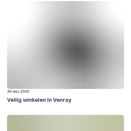
30 dec 2025
Vei­lig win­ke­len in Ven­ray