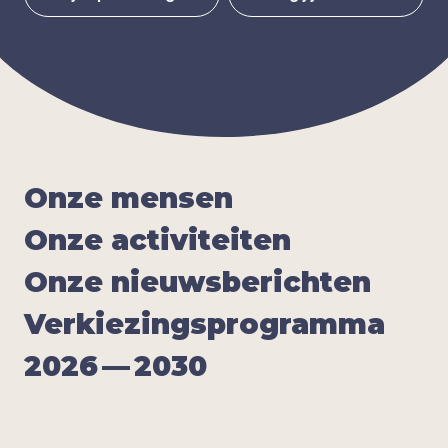
Onze men­sen
Onze acti­vi­tei­ten
Onze nieuws­be­rich­ten
Ver­kie­zings­pro­gram­ma
2026
—
2030