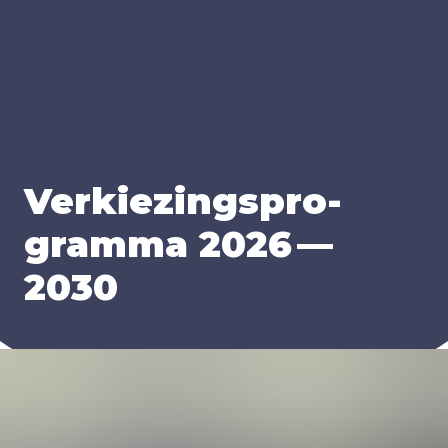
Ver­kie­zings­pro­
gram­ma
2026
—
2030